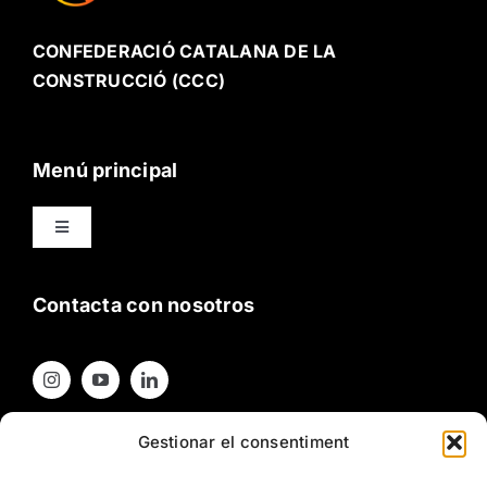
CONFEDERACIÓ CATALANA DE LA
CONSTRUCCIÓ (CCC)
Menú principal
Toggle
Navigation
Oficio
Contacta con nosotros
Buenas prácticas
Participa
Gestionar el consentiment
Contacta con nosotros