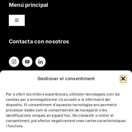
Menú principal
Toggle
Navigation
Oficio
Contacta con nosotros
Buenas prácticas
Participa
Gestionar el consentiment
Contacta con nosotros
Per a oferir les millors experiències, utilitzem tecnologies com les
El Bloc
Textos legales
cookies per a emmagatzemar i/o accedir a la informació del
dispositiu. El consentiment d'aquestes tecnologies ens permetrà
processar dades com el comportament de navegació o les
Contacto
identificacions úniques en aquest lloc. No consentir o retirar el
Política de privacidad
consentiment, pot afectar negativament unes certes característiques
Política de Cookies
i funcions.
Aviso legal