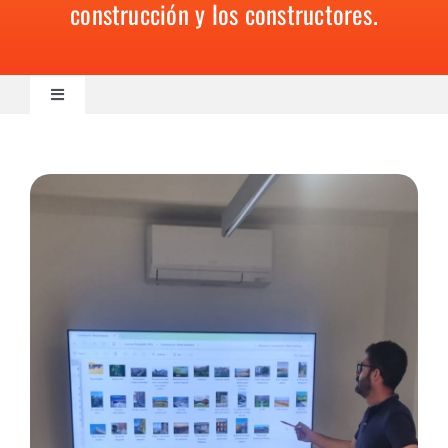
construcción y los constructores.
Contacto
Toggle
Navigation
Actualidad
Talento
Sostenibilidad
Negocio
Innovación