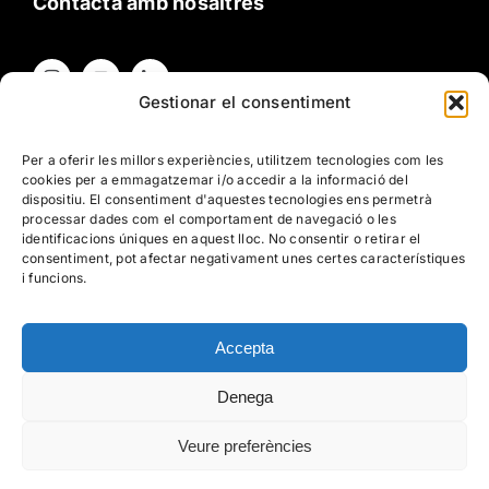
Contacta amb nosaltres
Bones pràctiques
Gestionar el consentiment
Participa
Contacta amb nosaltres
Per a oferir les millors experiències, utilitzem tecnologies com les
cookies per a emmagatzemar i/o accedir a la informació del
dispositiu. El consentiment d'aquestes tecnologies ens permetrà
El Bloc
Texts legals
processar dades com el comportament de navegació o les
identificacions úniques en aquest lloc. No consentir o retirar el
consentiment, pot afectar negativament unes certes característiques
Contacte
i funcions.
Política de privacitat
Política de Cookies
Avís legal
Accepta
Denega
Veure preferències
2024 Copyright. Tots els drets reservats.