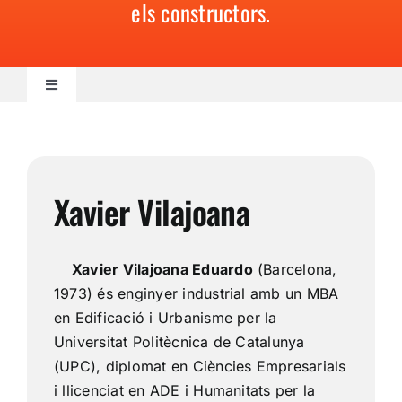
els constructors.
Contacte
Toggle
Navigation
Actualitat
Talent
Xavier Vilajoana
Sostenibilitat
Xavier Vilajoana Eduardo
(Barcelona,
1973) és enginyer industrial amb un MBA
Negoci
en Edificació i Urbanisme per la
Universitat Politècnica de Catalunya
(UPC), diplomat en Ciències Empresarials
Innovació
i llicenciat en ADE i Humanitats per la