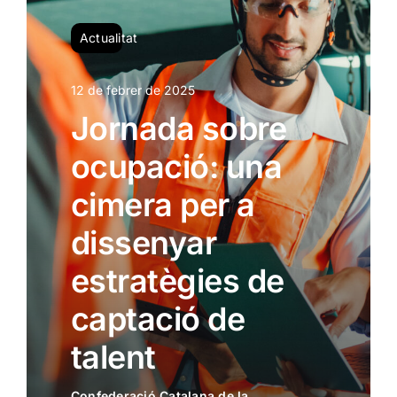
Tendències
Actualitat
12 de febrer de 2025
Jornada sobre
ocupació: una
cimera per a
dissenyar
estratègies de
captació de
talent
Confederació Catalana de la