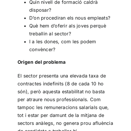
Quin nivell de formació caldrà
disposar?
D’on procediran els nous empleats?
Què hem d’oferir als joves perquè
treballin al sector?
I a les dones, com les podem
convèncer?
Origen del problema
El sector presenta una elevada taxa de
contractes indefinits (8 de cada 10 ho
són), però aquesta estabilitat no basta
per atraure nous professionals. Com
tampoc les remuneracions salarials que,
tot i estar per damunt de la mitjana de
sectors anàlegs, no genera prou afluència
de candidats a treballar-hi.